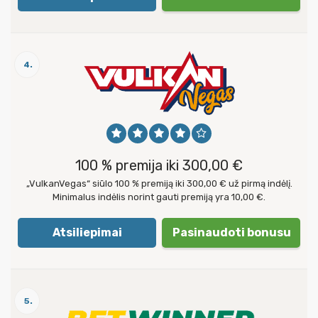
4.
100 % premija iki 300,00 €
„VulkanVegas“ siūlo 100 % premiją iki 300,00 € už pirmą indėlį.
Minimalus indėlis norint gauti premiją yra 10,00 €.
Atsiliepimai
Pasinaudoti bonusu
5.