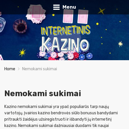
Menu
Home
Nemokami sukimai
Nemokami sukimai
Kazino nemokami sukimai yra ypač populiarūs tarp naujų
vartotojų. Įvairios kazino bendrovės siūlo bonusus bandydami
pritraukti žaidėjus užsiregistruoti ir išbandyti jų internetinį
kazino. Nemokami sukimai dažniausiai duodami tik naujai