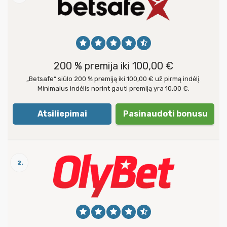
200 % premija iki 100,00 €
„Betsafe“ siūlo 200 % premiją iki 100,00 € už pirmą indėlį.
Minimalus indėlis norint gauti premiją yra 10,00 €.
Atsiliepimai
Pasinaudoti bonusu
2.