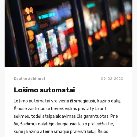
Kazino žaidimai
09-02-2020
Lošimo automatai
Lošimo automatai yra viena iš smagiausių kazino dalių.
Šiuose žaidimuose beveik viskas pastatyta ant
sėkmės, todėl atsipalaidavimas čia garantuotas. Prie
šių žaidimų realybėje daugiausiai laiko praleidžia tie,
kurie į kazino ateina smagiai praleisti laiką. Šiuos