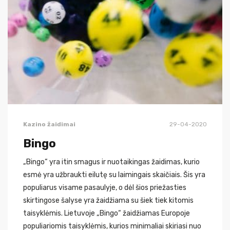
Kazino žaidimai
29-04-2020
Bingo
„Bingo“ yra itin smagus ir nuotaikingas žaidimas, kurio
esmė yra užbraukti eilutę su laimingais skaičiais. Šis yra
populiarus visame pasaulyje, o dėl šios priežasties
skirtingose šalyse yra žaidžiama su šiek tiek kitomis
taisyklėmis. Lietuvoje „Bingo“ žaidžiamas Europoje
populiariomis taisyklėmis, kurios minimaliai skiriasi nuo