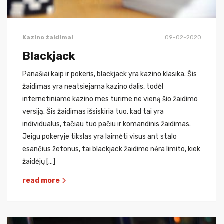
Kazino žaidimai
09-02-2020
Blackjack
Panašiai kaip ir pokeris, blackjack yra kazino klasika. Šis
žaidimas yra neatsiejama kazino dalis, todėl
internetiniame kazino mes turime ne vieną šio žaidimo
versiją. Šis žaidimas išsiskiria tuo, kad tai yra
individualus, tačiau tuo pačiu ir komandinis žaidimas.
Jeigu pokeryje tikslas yra laimėti visus ant stalo
esančius žetonus, tai blackjack žaidime nėra limito, kiek
žaidėjų […]
read more