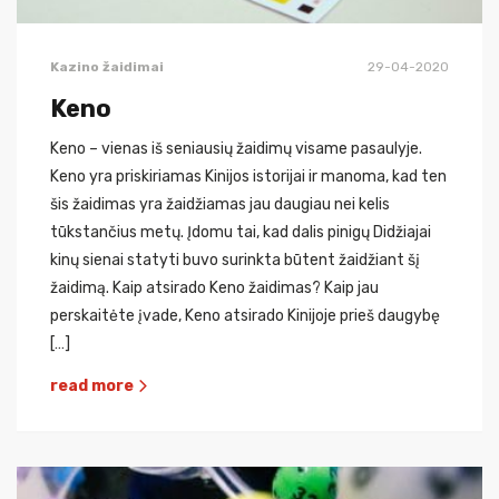
Kazino žaidimai
29-04-2020
Keno
Keno – vienas iš seniausių žaidimų visame pasaulyje.
Keno yra priskiriamas Kinijos istorijai ir manoma, kad ten
šis žaidimas yra žaidžiamas jau daugiau nei kelis
tūkstančius metų. Įdomu tai, kad dalis pinigų Didžiajai
kinų sienai statyti buvo surinkta būtent žaidžiant šį
žaidimą. Kaip atsirado Keno žaidimas? Kaip jau
perskaitėte įvade, Keno atsirado Kinijoje prieš daugybę
[…]
read more