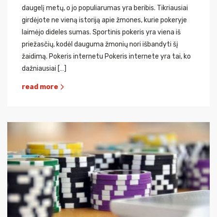
daugelį metų, o jo populiarumas yra beribis. Tikriausiai
girdėjote ne vieną istoriją apie žmones, kurie pokeryje
laimėjo dideles sumas. Sportinis pokeris yra viena iš
priežasčių, kodėl dauguma žmonių nori išbandyti šį
žaidimą. Pokeris internetu Pokeris internete yra tai, ko
dažniausiai […]
read more