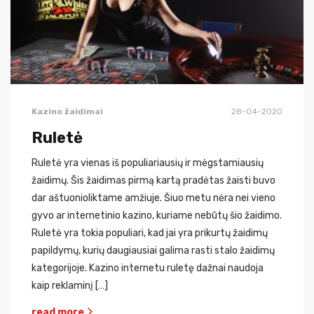
Kazino žaidimai
28-04-2020
Ruletė
Ruletė yra vienas iš populiariausių ir mėgstamiausių
žaidimų. Šis žaidimas pirmą kartą pradėtas žaisti buvo
dar aštuonioliktame amžiuje. Šiuo metu nėra nei vieno
gyvo ar internetinio kazino, kuriame nebūtų šio žaidimo.
Ruletė yra tokia populiari, kad jai yra prikurtų žaidimų
papildymų, kurių daugiausiai galima rasti stalo žaidimų
kategorijoje. Kazino internetu ruletę dažnai naudoja
kaip reklaminį […]
read more