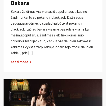
Bakara
Bakara žaidimas yra vienas iš populiariausių kazino
žaidimų, kartu su pokeriu ir blackjack. Dažniausiai
daugiausiai dėmesio susilaukia būtent pokeris ir
blackjack, tačiau bakara visame pasaulyje yra ne ką
mažiau populiarus. Žaidimas šiek tiek skiriasi nuo
pokerio ir blackjack tuo, kad čia yra daugiau sėkmės ir
žaidimas vyksta tarp žaidėjo ir dalintojo, todėl daugiau
žaidėjų prie […]
read more