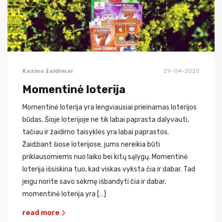
Kazino žaidimai
29-04-2020
Momentinė loterija
Momentinė loterija yra lengviausiai prieinamas loterijos
būdas. Šioje loterijoje ne tik labai paprasta dalyvauti,
tačiau ir žaidimo taisyklės yra labai paprastos.
Žaidžiant šiose loterijose, jums nereikia būti
priklausomiems nuo laiko bei kitų sąlygų. Momentinė
loterija išsiskiria tuo, kad viskas vyksta čia ir dabar. Tad
jeigu norite savo sėkmę išbandyti čia ir dabar,
momentinė loterija yra […]
read more