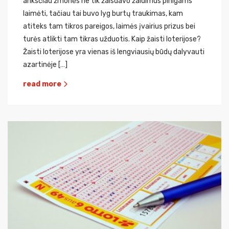
anksčiau žmonės ne tik žaisdavo žaidimus pinigams
laimėti, tačiau tai buvo lyg burtų traukimas, kam
atiteks tam tikros pareigos, laimės įvairius prizus bei
turės atlikti tam tikras užduotis. Kaip žaisti loterijose?
Žaisti loterijose yra vienas iš lengviausių būdų dalyvauti
azartinėje […]
read more