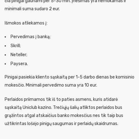
čia pinigai gaunami per 5-30 min. Įnešimas yra nemokamas ir
minimali suma sudaro 2 eur.
Išmokos atliekamos į:
Pervedimas į banką;
Skrill;
Neteller;
Paysera.
Pinigai pasiekia kliento sąskaitą per 1-5 darbo dienas be komisinio
mokesčio. Minimali pervedimo suma yra 10 eur.
Perlaidos priimamos tik iš to paties asmens, kuris atidarė
sąskaitą Uniclub kazino. Trečiųjų šalių atliktos perlaidos bus
grąžintos atgal atskaičius banko mokesčius nes tik taip bus
užtikrintas lošėjo pinigų saugumas ir perlaidų skaidrumas.