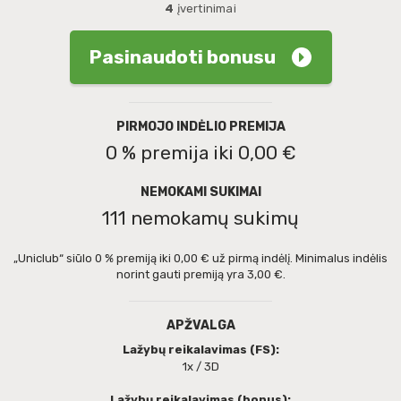
4
įvertinimai
Pasinaudoti bonusu
PIRMOJO INDĖLIO PREMIJA
0 % premija iki 0,00 €
NEMOKAMI SUKIMAI
111 nemokamų sukimų
„Uniclub“ siūlo 0 % premiją iki 0,00 € už pirmą indėlį. Minimalus indėlis
norint gauti premiją yra 3,00 €.
APŽVALGA
Lažybų reikalavimas (FS):
1x / 3D
Lažybų reikalavimas (bonus):