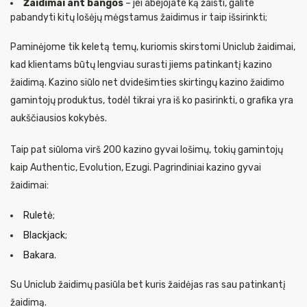
Žaidimai ant bangos
– jei abejojate ką žaisti, galite
pabandyti kitų lošėjų mėgstamus žaidimus ir taip išsirinkti;
Paminėjome tik keletą temų, kuriomis skirstomi Uniclub žaidimai,
kad klientams būtų lengviau surasti jiems patinkantį kazino
žaidimą. Kazino siūlo net dvidešimties skirtingų kazino žaidimo
gamintojų produktus, todėl tikrai yra iš ko pasirinkti, o grafika yra
aukščiausios kokybės.
Taip pat siūloma virš 200 kazino gyvai lošimų, tokių gamintojų
kaip Authentic, Evolution, Ezugi. Pagrindiniai kazino gyvai
žaidimai:
Ruletė
;
Blackjack
;
Bakara
.
Su Uniclub žaidimų pasiūla bet kuris žaidėjas ras sau patinkantį
žaidimą.