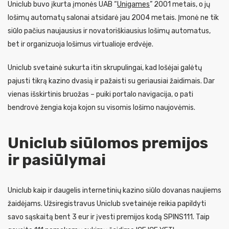
Uniclub buvo įkurta įmonės UAB “
Unigames
” 2001 metais, o jų
lošimų automatų salonai atsidarė jau 2004 metais. Įmonė ne tik
siūlo pačius naujausius ir novatoriškiausius lošimų automatus,
bet ir organizuoja lošimus virtualioje erdvėje.
Uniclub svetainė sukurta itin skrupulingai, kad lošėjai galėtų
pajusti tikrą kazino dvasią ir pažaisti su geriausiai žaidimais. Dar
vienas išskirtinis bruožas – puiki portalo navigacija, o pati
bendrovė žengia koja kojon su visomis lošimo naujovėmis.
Uniclub siūlomos premijos
ir pasiūlymai
Uniclub kaip ir daugelis internetinių kazino siūlo dovanas naujiems
žaidėjams. Užsiregistravus Uniclub svetainėje reikia papildyti
savo sąskaitą bent 3 eur ir įvesti premijos kodą SPINS111. Taip