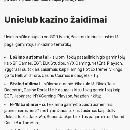
Uniclub kazino žaidimai
Uniclub siūlo daugiau nei 800 įvairių žaidimų, kuriuos suskirstė
pagal gamintojus ir kazino tematiką:
Lošimo automatai
– siūlomi tokių pasaulinio lygio gamintojų
kaip BF Games, EGT, ELK Studios, NYX Gaming, NetEnt, Playson,
Yggdrasil su tokiais žaidimais kaip Flaming Hot Extreme, Vikings
go to Hell, Wild Toro, Casino Cosmos ir daugelis kitų;
Stalo žaidimai
– siūloma europietiška ruletė, BlackJack,
Baccarat, Casino Roulette ir daugelis kitų tokių gamintojų kaip
EGT, Habanero, NYXGaming, Playson, Wazdan ir kitų;
N-18 žaidimai
– suteikiama galimybė žaisti asmenims,
jaunesniems nei 21 metų amžiaus tokius žaidimus kaip Jolly
Joker, Reels, Jack Win, Super Jackpot ir kitus pagamintus Round
Circle B ir TomHorn;