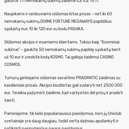
gausite 111 nemokamų sukimų žaidime ICE ICE YETI.
Naujokams ir senbuviams siūlomas kitas prizas – net iki 60
nemokamų sukimų DIVINE FORTUNE MEGAWAYS papildžius
sąskaitą nuo 10 iki 120 eur su kodu PASAKA.
SIūlomos akcijos ir esamiems klientams. Tokios kaip “Kosminiai
sukimai” – gaukite 50 nemokamų sukimų papildę sąskaitą bent
už 10 eur ir įveskite kodą KOSMO. Tai galioja žaidimui CASINO
COSMOS.
Turnyrų gerbėjams siūlomas savaitinis PRAGMATIC žaidimas su
kasdieniais prizais. Akcijos biudžetas gali sudaryti net 2500 000
eur. Tereikia pažymėti žaidime, kad varžysitės dėl prizų ir pradėti
žaisti.
Paminėjome, tik kelis populiariausius pasiūlymus, nors jų Uniclub
svetainėje yra daug daugiau, todėl verta dažniau apsilankyti ir
patikrinti pasirodančius naujus pasiūlymus.