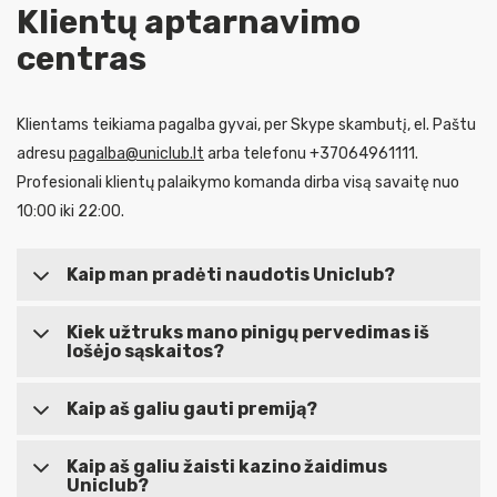
Klientų aptarnavimo
centras
Klientams teikiama pagalba gyvai, per Skype skambutį, el. Paštu
adresu
pagalba@uniclub.lt
arba telefonu +37064961111.
Profesionali klientų palaikymo komanda dirba visą savaitę nuo
10:00 iki 22:00.
Kaip man pradėti naudotis Uniclub?
Apsilankę Uniclub svetainėje užsiregistruokite sukurdami
Kiek užtruks mano pinigų pervedimas iš
lošėjo sąskaitos?
savo naudotojo vardą ir slaptažodį. Registracijos formoje
būtina pateikti tikslius duomenis apie save. Jūsų bus
Pinigai pervedami į kliento sąskaitą per 1-5 darbo dienas.
Kaip aš galiu gauti premiją?
paprašyta vienu iš Uniclub siūlomų būdų patvirtinti savo
tapatybę. Po registracijos patvirtinimo galite pradėti
Užsiregistravę arba prisijungę prie lošėjo sąskaitos spauskite
Kaip aš galiu žaisti kazino žaidimus
naudotis sąskaita ir lošti.
Uniclub?
“papildyti” mygtuką paskyros meniu juostoje, pasirinkite