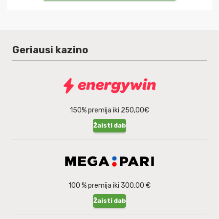
Geriausi kazino
150% premija iki 250,00€
Žaisti dabar
100 % premija iki 300,00 €
Žaisti dabar