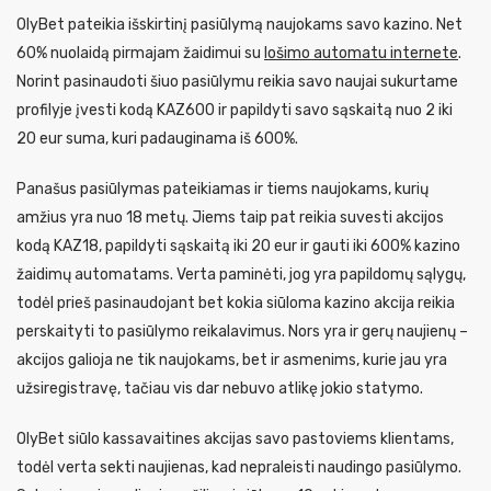
OlyBet pateikia išskirtinį pasiūlymą naujokams savo kazino. Net
60% nuolaidą pirmajam žaidimui su
lošimo automatu internete
.
Norint pasinaudoti šiuo pasiūlymu reikia savo naujai sukurtame
profilyje įvesti kodą KAZ600 ir papildyti savo sąskaitą nuo 2 iki
20 eur suma, kuri padauginama iš 600%.
Panašus pasiūlymas pateikiamas ir tiems naujokams, kurių
amžius yra nuo 18 metų. Jiems taip pat reikia suvesti akcijos
kodą KAZ18, papildyti sąskaitą iki 20 eur ir gauti iki 600% kazino
žaidimų automatams. Verta paminėti, jog yra papildomų sąlygų,
todėl prieš pasinaudojant bet kokia siūloma kazino akcija reikia
perskaityti to pasiūlymo reikalavimus. Nors yra ir gerų naujienų –
akcijos galioja ne tik naujokams, bet ir asmenims, kurie jau yra
užsiregistravę, tačiau vis dar nebuvo atlikę jokio statymo.
OlyBet siūlo kassavaitines akcijas savo pastoviems klientams,
todėl verta sekti naujienas, kad nepraleisti naudingo pasiūlymo.