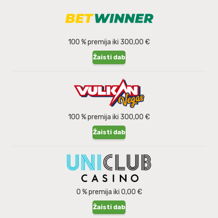
100 % premija iki 300,00 €
Žaisti dabar
100 % premija iki 300,00 €
Žaisti dabar
0 % premija iki 0,00 €
Žaisti dabar