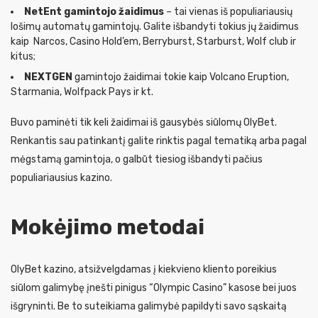
NetEnt gamintojo žaidimus
– tai vienas iš populiariausių
lošimų automatų gamintojų. Galite išbandyti tokius jų žaidimus
kaip Narcos, Casino Hold’em, Berryburst, Starburst, Wolf club ir
kitus;
NEXTGEN
gamintojo žaidimai tokie kaip Volcano Eruption,
Starmania, Wolfpack Pays ir kt.
Buvo paminėti tik keli žaidimai iš gausybės siūlomų OlyBet.
Renkantis sau patinkantį galite rinktis pagal tematiką arba pagal
mėgstamą gamintoja, o galbūt tiesiog išbandyti pačius
populiariausius kazino.
Mokėjimo metodai
OlyBet kazino, atsižvelgdamas į kiekvieno kliento poreikius
siūlom galimybę įnešti pinigus “Olympic Casino” kasose bei juos
išgryninti. Be to suteikiama galimybė papildyti savo sąskaitą