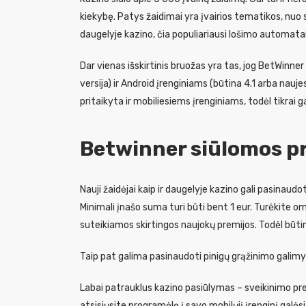
kiekybę. Patys žaidimai yra įvairios tematikos, nuo sp
daugelyje kazino, čia populiariausi lošimo automatai
Dar vienas išskirtinis bruožas yra tas, jog BetWinner
versija) ir Android įrenginiams (būtina 4.1 arba nauj
pritaikyta ir mobiliesiems įrenginiams, todėl tikrai 
Betwinner siūlomos pr
Nauji žaidėjai kaip ir daugelyje kazino gali pasinaudo
Minimali įnašo suma turi būti bent 1 eur. Turėkite
suteikiamos skirtingos naujokų premijos. Todėl būtin
Taip pat galima pasinaudoti pinigų grąžinimo galimy
Labai patrauklus kazino pasiūlymas – sveikinimo prem
atsisiųsite programėlę į savo mobilųjį įrenginį galės