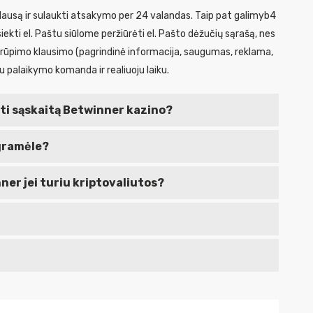
ausą ir sulaukti atsakymo per 24 valandas. Taip pat galimyb4
ekti el. Paštu siūlome peržiūrėti el. Pašto dėžučių sąrašą, nes
s rūpimo klausimo (pagrindinė informacija, saugumas, reklama,
su palaikymo komanda ir realiuoju laiku.
yti sąskaitą Betwinner kazino?
daujama valiuta. Pačios populiariausios yra EUR, USD, RUB,
ogramėle?
sumetimais žaidėjo tapatybė yra patvirtinama piršto
ner jei turiu kriptovaliutos?
prastai naudojama.
utos. Pačios populiariausios yra mBT, mBCH, Bitcoin, mBTG,
usti mygtuką “Registruotis” ir sukurti sąskaitą, papildyti
žaidimą pagal asmeninius pageidavimus.
tažodį, įvedus mobilaus telefono numerį, per savo socialinius
, Google), su savo el. Pašto profiliu. Pasirinkus vieną iš