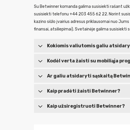
Su Betwinner komanda galima susisiekti rašant užkl
susisiekti telefonu +44 203 455 62 22. Norint susisi
kazino siūlo įvairius adresus priklausomai nuo Jum
finansai, atsiliepimai). Svetainėje galima susisiekti 
Kokiomis valiutomis galiu atsidar
Žaidėjo paskyrą galite atsidaryti bet kokia pagei
Kodėl verta žaisti su mobiliąja pr
JPY, RON, HUF, CAD taip pat CHF ir kt.
Su programėle daug paprasčiau žaisti. Saugumo 
Ar galiu atsidaryti sąskaitą Betwin
antspaudo pagalba. Ji yra lengvai valdoma ir pa
Taip, galima atidaryti paskyrą jei turi kriptovali
Kaip pradėti žaisti Betwinner?
mETH, mLTC ir daugelis kitų.
Tereikia atlikti keletą veiksmų, tokių kaip - paspa
Kaip užsiregistruoti Betwinner?
savo sąskaitą realiais pinigais bei pradėti savo 
Galima užsiregistruoti kuriant savo vardą ir slap
tinklus (yandex, Odnoklassniki, VKontakte, Telegram