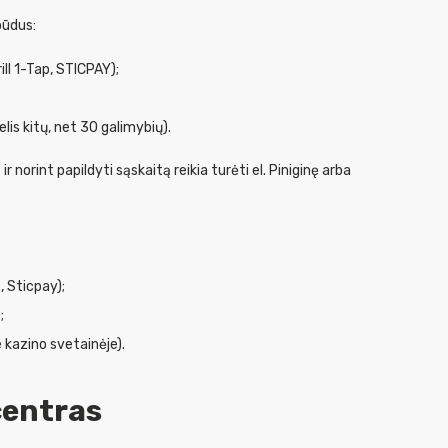
būdus:
ill 1-Tap, STICPAY);
lis kitų, net 30 galimybių).
r norint papildyti sąskaitą reikia turėti el. Piniginę arba
, Sticpay);
;
 kazino svetainėje).
centras