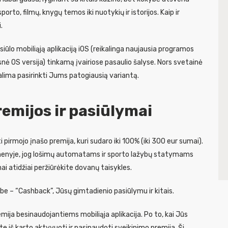
orto, filmų, knygų temos iki nuotykių ir istorijos. Kaip ir
.
 siūlo mobiliąją aplikaciją iOS (reikalinga naujausia programos
esnė OS versija) tinkamą įvairiose pasaulio šalyse. Nors svetainė
galima pasirinkti Jums patogiausią variantą.
emijos ir pasiūlymai
ti pirmojo įnašo premija, kuri sudaro iki 100% (iki 300 eur sumai).
 omenyje, jog lošimų automatams ir sporto lažybų statymams
ai atidžiai peržiūrėkite dovanų taisykles.
be – “Cashback”, Jūsų gimtadienio pasiūlymu ir kitais.
ija besinaudojantiems mobiliąja aplikacija. Po to, kai Jūs
ite iš karto aktyvuoti ir pasinaudoti sveikinimo premija. Ši