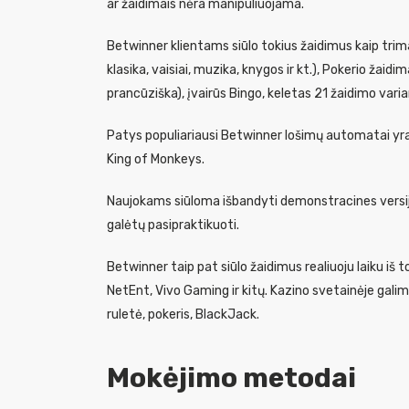
ar žaidimais nėra manipuliuojama.
Betwinner klientams siūlo tokius žaidimus kaip trim
klasika, vaisiai, muzika, knygos ir kt.), Pokerio žaidi
prancūziška), įvairūs Bingo, keletas 21 žaidimo varia
Patys populiariausi Betwinner lošimų automatai yra 
King of Monkeys.
Naujokams siūloma išbandyti demonstracines versijas 
galėtų pasipraktikuoti.
Betwinner taip pat siūlo žaidimus realiuoju laiku iš
NetEnt, Vivo Gaming ir kitų. Kazino svetainėje galima
ruletė, pokeris, BlackJack.
Mokėjimo metodai