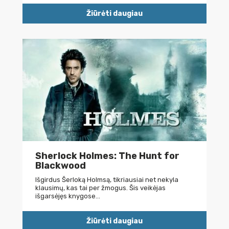
Žiūrėti daugiau
Sherlock Holmes: The Hunt for
Blackwood
Išgirdus Šerloką Holmsą, tikriausiai net nekyla
klausimų, kas tai per žmogus. Šis veikėjas
išgarsėjęs knygose…
Žiūrėti daugiau