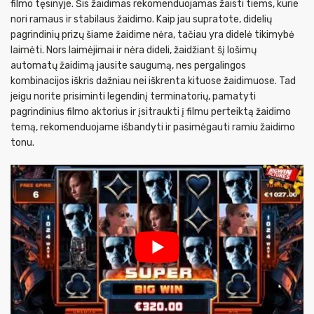
filmo tęsinyje. Šis žaidimas rekomenduojamas žaisti tiems, kurie
nori ramaus ir stabilaus žaidimo. Kaip jau supratote, didelių
pagrindinių prizų šiame žaidime nėra, tačiau yra didelė tikimybė
laimėti. Nors laimėjimai ir nėra dideli, žaidžiant šį lošimų
automatų žaidimą jausite saugumą, nes pergalingos
kombinacijos iškris dažniau nei iškrenta kituose žaidimuose. Tad
jeigu norite prisiminti legendinį terminatorių, pamatyti
pagrindinius filmo aktorius ir įsitraukti į filmu perteiktą žaidimo
temą, rekomenduojame išbandyti ir pasimėgauti ramiu žaidimo
tonu.