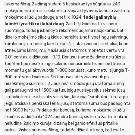
laikomą filmą. Žaidimą sudaro 5 besisukantys būgnai su 243
mokėjimo eilutėmis, o sėkmės atveju aktyvavus bonuso žaidimą,
mokėjimo eilučių padaugėja net iki 1024,
todėl galimybių
laimėti yra tikrai labai daug
. Žaisti šį žaidimą tikrai nėra
sudėtinga, todėl jį išbandyti rekomenduojama naujokams. Dėl
didelio mokėjimo eilučių kiekio, nereikia žinoti ypatingų sėkmingų
kombinacijų, o tiesiog laukti, kad išsisuktų vienodi simboliai, kurie
atneš jums laimėjimą. Mažiausia statomos monetos vertė yra
0.01 centas, didžiausia – 0.10. Bonusų šiame žaidime netrūksta,
todėl net po nesėkmingo sukimo nenusiminkite, nes bet kuriuo
momentu gali aktyvuotis T-800 bonusas, kurio metu įsijungia T-
800 matymo žaidimas. Šis bonusas aktyvuojasi tik po
nesėkmingo sukimo. T2 „laukinis“ simbolis jūsų statoma sumą
gali padauginti net 1500 kartus, jeigu nusišypsojus sėkmei jūsų
simbolių lentoje atsisuks visi 5 šie „laukiniai“ simboliai. Tuo tarpu
jeigu atsisuks penki skateriai, jūsų statoma suma bus padauginta
net 3000 kartų. Pridėjus dar bonusą, kuriame mokėjimo eilučių
skaičius padidėja iki 1024, bendra bonusų sistema žaidime tikrai
neliūdina. Žaidimo kūrėjai dizainą bei garso efektus pritaikė
puikiai. Viskas primena filmą, todėl žaidžiant atrodo, kad esate