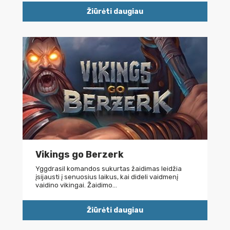
Žiūrėti daugiau
Vikings go Berzerk
Yggdrasil komandos sukurtas žaidimas leidžia
įsijausti į senuosius laikus, kai dideli vaidmenį
vaidino vikingai. Žaidimo…
Žiūrėti daugiau