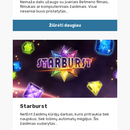
Nemaža dalis užaugo su įvairiais Betmeno filmais,
filmukais ar kompiuteriniais žaidimais. Visai
neseniai buvo pristatytas…
Žiūrėti daugiau
Starburst
NetEnt žaidimų kūrėjų darbas, kuris pritraukia tiek
naujokus, tiek lošimų automatų mėgėjus. Šis
žaidimas sudarytas…