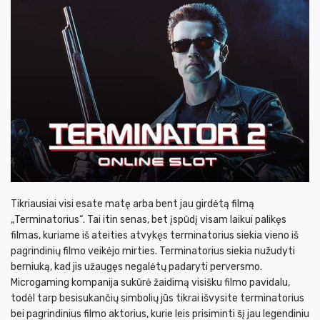
Tikriausiai visi esate matę arba bent jau girdėtą filmą
„Terminatorius“. Tai itin senas, bet įspūdį visam laikui palikęs
filmas, kuriame iš ateities atvykęs terminatorius siekia vieno iš
pagrindinių filmo veikėjo mirties. Terminatorius siekia nužudyti
berniuką, kad jis užaugęs negalėtų padaryti perversmo.
Microgaming kompanija sukūrė žaidimą visišku filmo pavidalu,
todėl tarp besisukančių simbolių jūs tikrai išvysite terminatorius
bei pagrindinius filmo aktorius, kurie leis prisiminti šį jau legendiniu